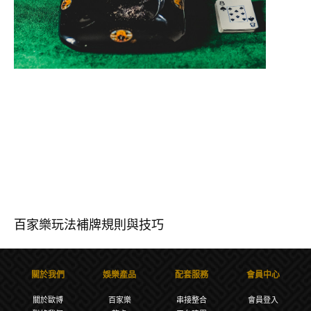
百家樂玩法補牌規則與技巧
關於我們
娛樂產品
配套服務
會員中心
關於歐博
百家樂
串接整合
會員登入