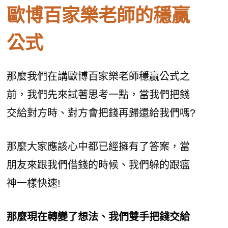
歐博百家樂老師的穩贏
公式
那麼我們在講歐博百家樂老師穩贏公式之
前，我們先來試著思考一點，當我們把錢
交給對方時、對方會把錢再歸還給我們嗎?
那麼大家應該心中都已經擁有了答案，當
朋友來跟我們借錢的時候、我們躲的跟瘟
神一樣快速!
那麼現在轉變了想法、我們雙手把錢交給