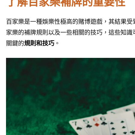
了解百家樂補牌的重要性
百家樂是一種娛樂性極高的賭博遊戲，其結果受
家樂的補牌規則以及一些相關的技巧，這些知識
關鍵的
規則和技巧
。