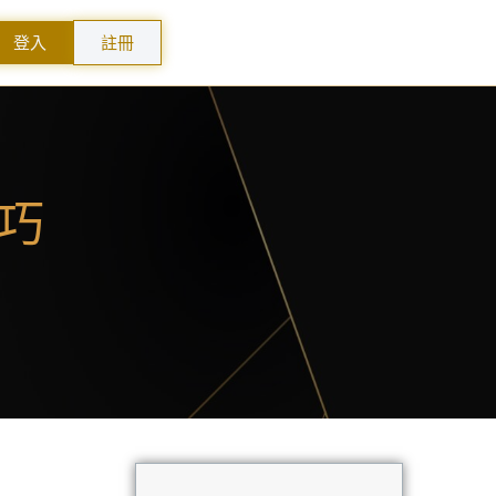
登入
註冊
巧