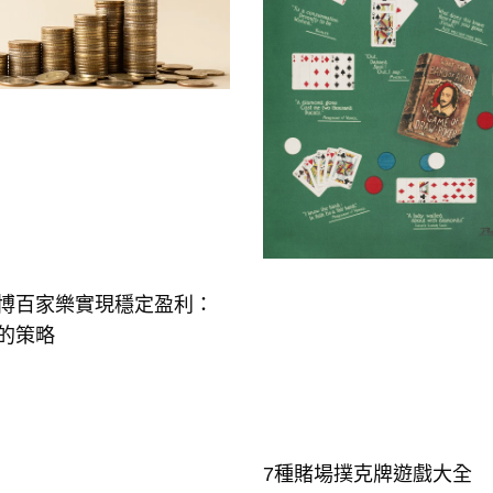
博百家樂實現穩定盈利：
的策略
7種賭場撲克牌遊戲大全