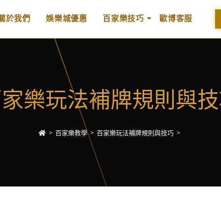
關於我們
娛樂城優惠
百家樂技巧
歐博客服
百家樂玩法補牌規則與技
>
百家樂教學
>
百家樂玩法補牌規則與技巧
>