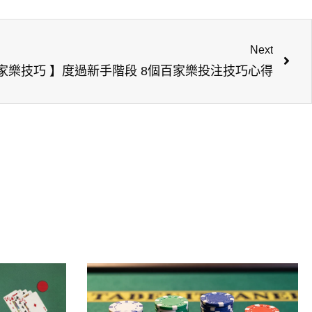
Next
百家樂技巧 】度過新手階段 8個百家樂投注技巧心得