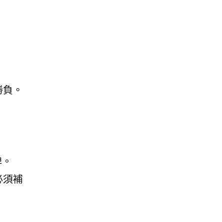
勝負。
牌。
必須補