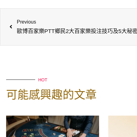
Previous
歐博百家樂PTT鄉民2大百家樂投注技巧及5大秘
HOT
可能感興趣的文章