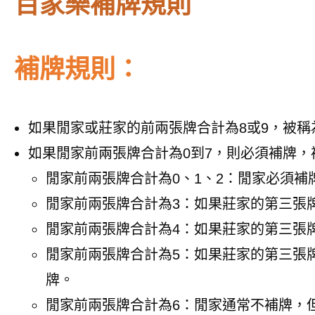
百家樂補牌規則
補牌規則：
如果閒家或莊家的前兩張牌合計為8或9，被
如果閒家前兩張牌合計為0到7，則必須補牌，
閒家前兩張牌合計為0、1、2：閒家必須補
閒家前兩張牌合計為3：如果莊家的第三張
閒家前兩張牌合計為4：如果莊家的第三張牌
閒家前兩張牌合計為5：如果莊家的第三張牌
牌。
閒家前兩張牌合計為6：閒家通常不補牌，