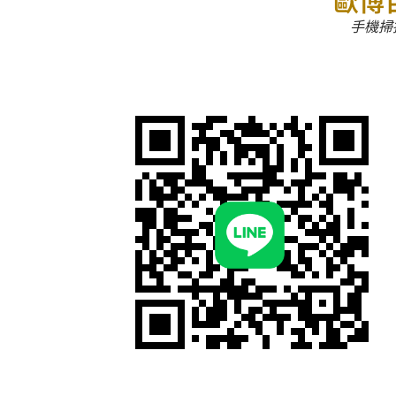
歐博
手機掃描