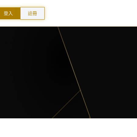
登入
註冊