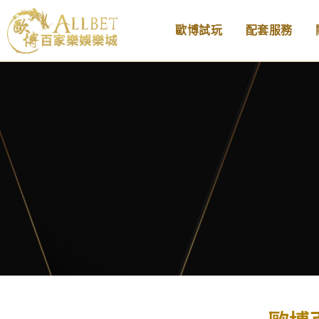
歐博試玩
配套服務