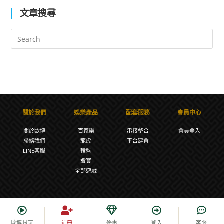
文章搜尋
關於我們
娛樂產品
配套服務
會員中心
關於歐博
百家樂
串接整合
會員登入
聯絡我們
龍虎
平台建置
LINE客服
輪盤
骰寶
全部遊戲
歐博試玩
註冊
優惠
登入
客服