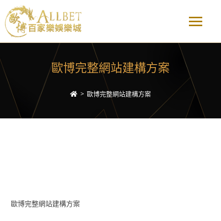
歐博完整網站建構方案
>
歐博完整網站建構方案
歐博完整網站建構方案